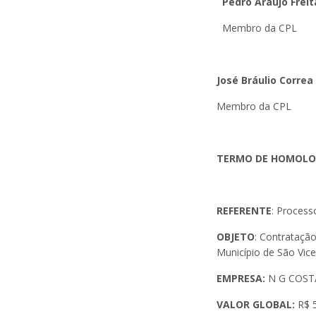
Pedro Araújo Freit
Membro da CPL
José Bráulio Corre
Membro da CPL
TERMO DE HOMOL
REFERENTE
: Process
OBJETO
: Contrataçã
Município de São Vice
EMPRESA:
N G COSTA
VALOR GLOBAL:
R$ 5