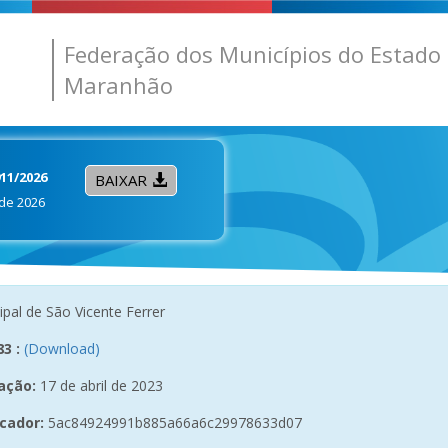
Federação dos Municípios do Estado
Maranhão
911/2026
BAIXAR
de 2026
ipal de São Vicente Ferrer
3 :
(Download)
ação:
17 de abril de 2023
icador:
5ac84924991b885a66a6c29978633d07