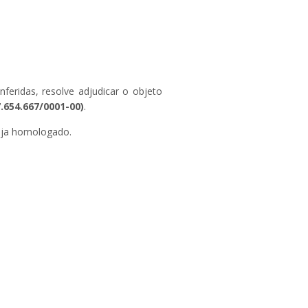
feridas, resolve adjudicar o objeto
654.667/0001-00)
.
eja homologado.